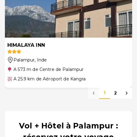
HIMALAYA INN
Palampur
, Inde
A 573 m de Centre de Palampur
A 25.9 km de Aéroport de Kangra
1
2
Vol + Hôtel à Palampur :
réservez votre voyage