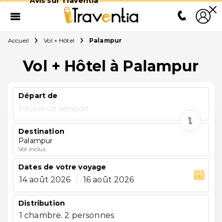
Avis sur Traventia
Accueil
Vol + Hôtel
Palampur
Vol + Hôtel à Palampur
Départ de
Trouver un aéroport
Destination
Palampur
Vol inclus
Dates de votre voyage
14 août 2026
|
16 août 2026
Distribution
1 chambre. 2 personnes