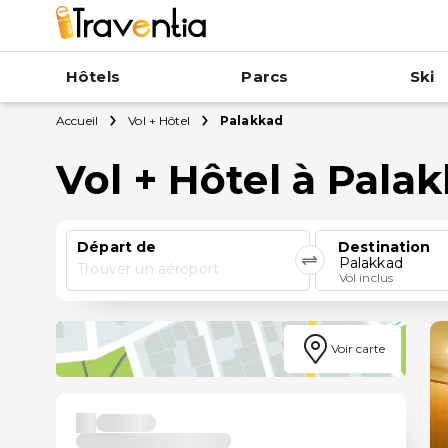
Hôtels
Parcs
Ski
Accueil
Vol + Hôtel
Palakkad
Vol + Hôtel à Pala
Départ de
Destination
Palakkad
Trouver un aéroport
Vol inclus
Voir carte