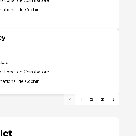
rnational de Coimbatore
national de Cochin
cy
kkad
rnational de Coimbatore
national de Cochin
1
2
3
let