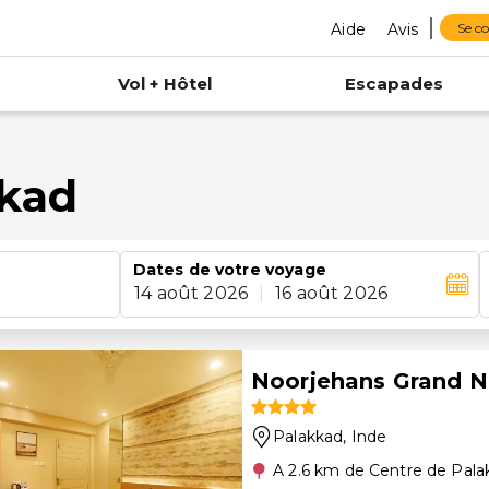
Aide
Avis
Se c
Vol + Hôtel
Escapades
kkad
Dates de votre voyage
14 août 2026
|
16 août 2026
Noorjehans Grand N
Palakkad
, Inde
A 2.6 km de Centre de Pala