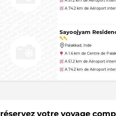
A 51.2 km de Aéroport inte
A 74.2 km de Aéroport inter
Sayoojyam Residen
Palakkad
, Inde
A 1.6 km de Centre de Pala
A 51.2 km de Aéroport inte
A 74.2 km de Aéroport inter
: réservez votre voyage comp