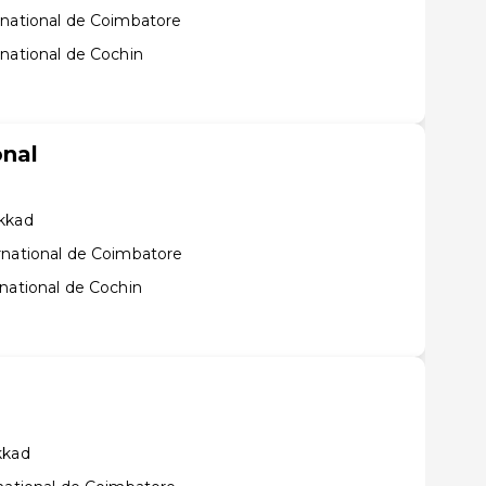
rnational de Coimbatore
rnational de Cochin
onal
akkad
rnational de Coimbatore
national de Cochin
kkad