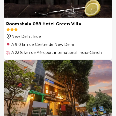
Roomshala 088 Hotel Green Villa
New Delhi
, Inde
A 9.0 km de Centre de New Delhi
A 23.8 km de Aéroport international Indira-Gandhi