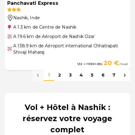
Panchavati Express
Nashik
, Inde
A 1.3 km de Centre de Nashik
A 19.6 km de Aéroport de Nashik Ozar
A 138.9 km de Aéroport international Chhatrapati
Shivaji Maharaj
20 €
Vol + Hôtel dès
/ nuit
1
2
3
4
5
6
7
Vol + Hôtel à Nashik :
réservez votre voyage
complet