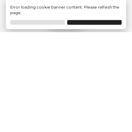
Error loading cookie banner content. Please refresh the
page.
Filtrer
Traventia.fr
Qui sommes-nous
Avis des Clients
Mentions légales
Conditions Générales
Politique de Confidentialité
Politique sur les Cookies
Gérer les paramètres des cookies