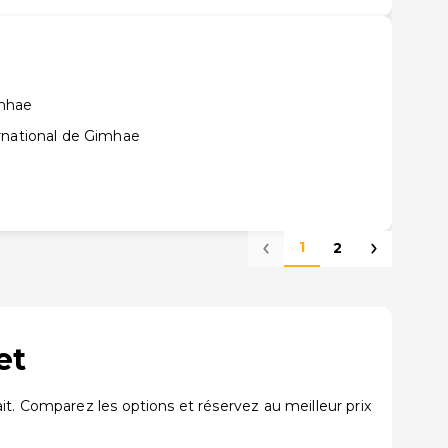
amhae
rnational de Gimhae
1
2
et
t. Comparez les options et réservez au meilleur prix