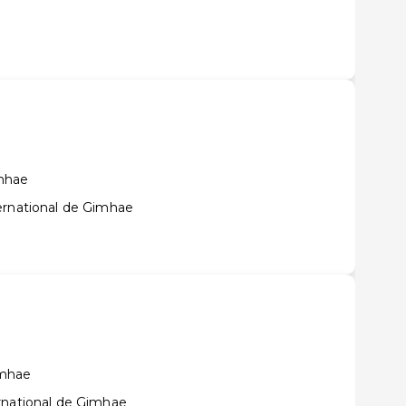
mhae
ernational de Gimhae
amhae
rnational de Gimhae