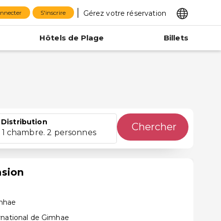
Gérez votre réservation
onnecter
S'inscrire
Hôtels de Plage
Billets
Distribution
Chercher
1 chambre. 2 personnes
sion
amhae
rnational de Gimhae