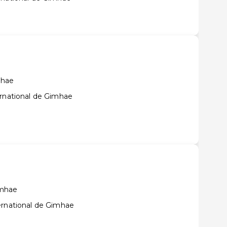
mhae
ernational de Gimhae
amhae
ernational de Gimhae