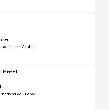
amhae
ernational de Gimhae
 Hotel
mhae
ernational de Gimhae