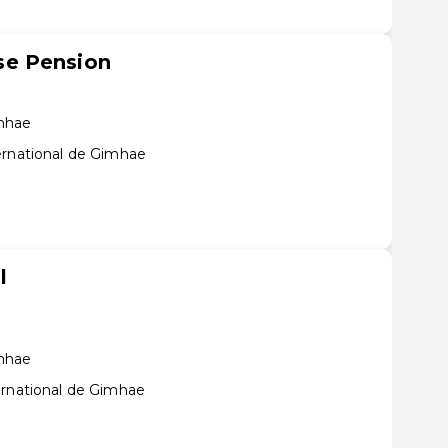
e Pension
mhae
ernational de Gimhae
l
mhae
ernational de Gimhae