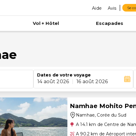
Aide
Avis
Se c
Vol + Hôtel
Escapades
hae
Dates de votre voyage
14 août 2026
|
16 août 2026
Namhae Mohito Pen
Namhae
, Corée du Sud
A 14.1 km de Centre de N
A 90.2 km de Aéroport inte