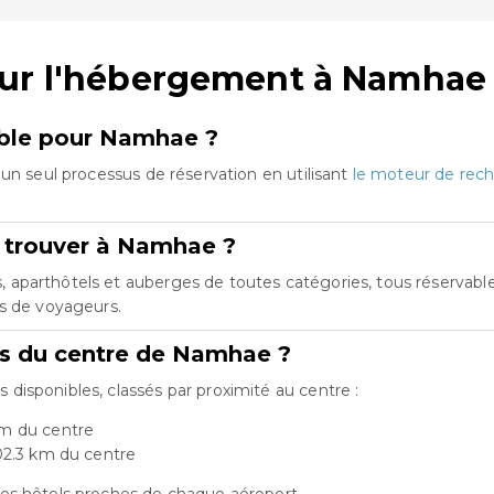
sur l'hébergement à Namhae
emble pour Namhae ?
un seul processus de réservation en utilisant
le moteur de rech
 trouver à Namhae ?
parthôtels et auberges de toutes catégories, tous réservables 
es de voyageurs.
rts du centre de Namhae ?
isponibles, classés par proximité au centre :
km du centre
02.3 km du centre
es hôtels proches de chaque aéroport.