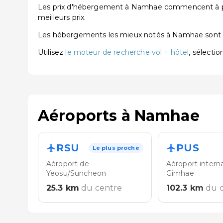
Les prix d'hébergement à Namhae commencent à part
meilleurs prix.
Les hébergements les mieux notés à Namhae son
Utilisez
le moteur de recherche vol + hôtel
, sélecti
Aéroports à Namhae
RSU
PUS
Le plus proche
Aéroport de
Aéroport intern
Yeosu/Suncheon
Gimhae
25.3
km
du centre
102.3
km
du 