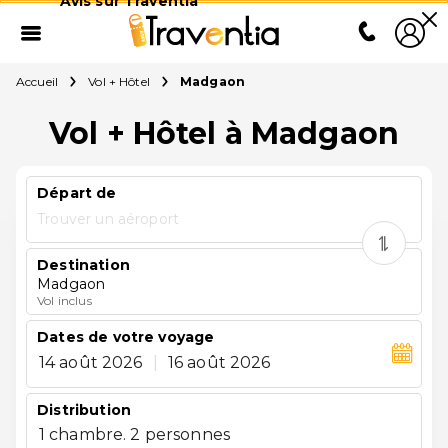
Avis sur Traventia
Accueil
Vol + Hôtel
Madgaon
Vol + Hôtel à Madgaon
Départ de
Trouver un aéroport
Destination
Madgaon
Vol inclus
Dates de votre voyage
14 août 2026
|
16 août 2026
Distribution
1 chambre. 2 personnes