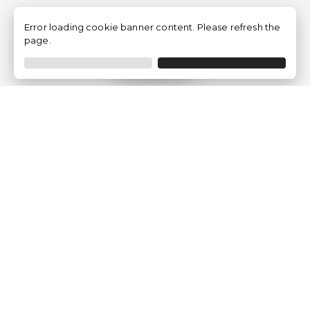
Error loading cookie banner content. Please refresh the
page.
Filtrer
Traventia.fr
Qui sommes-nous
Avis des Clients
Mentions légales
Conditions Générales
Politique de Confidentialité
Politique sur les Cookies