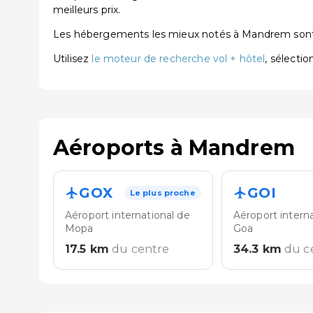
meilleurs prix.
Les hébergements les mieux notés à Mandrem so
Utilisez
le moteur de recherche vol + hôtel
, sélecti
Aéroports à Mandrem
GOX
GOI
Le plus proche
Aéroport international de
Aéroport intern
Mopa
Goa
17.5
km
du centre
34.3
km
du c