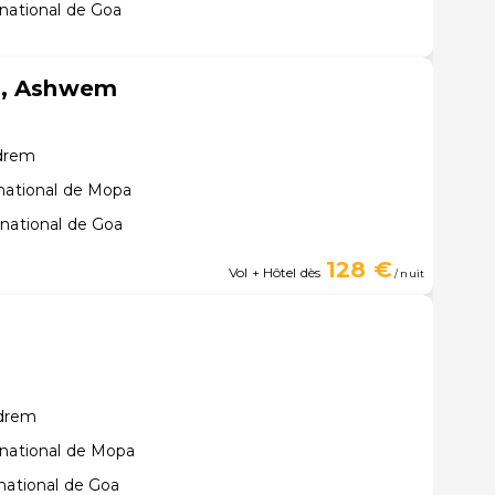
rnational de Goa
a, Ashwem
ndrem
rnational de Mopa
rnational de Goa
128 €
Vol + Hôtel dès
/ nuit
ndrem
rnational de Mopa
national de Goa