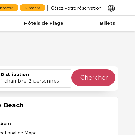
Gérez votre réservation
onnecter
S'inscrire
Hôtels de Plage
Billets
Distribution
Chercher
1 chambre. 2 personnes
e Beach
ndrem
rnational de Mopa