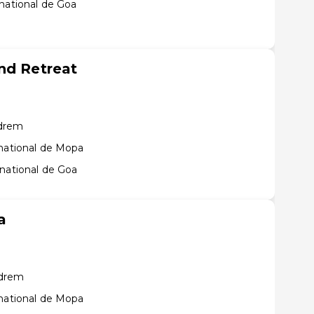
national de Goa
nd Retreat
ndrem
rnational de Mopa
rnational de Goa
a
ndrem
rnational de Mopa