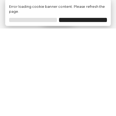
Error loading cookie banner content. Please refresh the
page.
Filtrer
Traventia.fr
Qui sommes-nous
Avis des Clients
Mentions légales
Conditions Générales
Politique de Confidentialité
Politique sur les Cookies
Gérer les paramètres des cookies