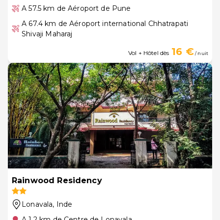
A 57.5 km de Aéroport de Pune
A 67.4 km de Aéroport international Chhatrapati
Shivaji Maharaj
16 €
Vol + Hôtel dès
/ nuit
Rainwood Residency
Lonavala
, Inde
A 1.2 km de Centre de Lonavala