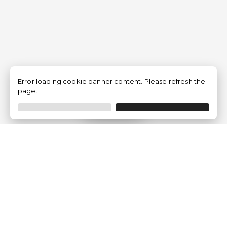
Error loading cookie banner content. Please refresh the
page.
Filtrer
Traventia.fr
Qui sommes-nous
Avis des Clients