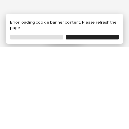
Error loading cookie banner content. Please refresh the
page.
Filtrer
Traventia.fr
Qui sommes-nous
Avis des Clients
Mentions légales
Conditions Générales
Politique de Confidentialité