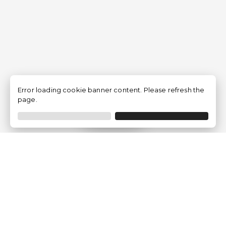
Error loading cookie banner content. Please refresh the
page.
Filtrer
Traventia.fr
Qui sommes-nous
Avis des Clients