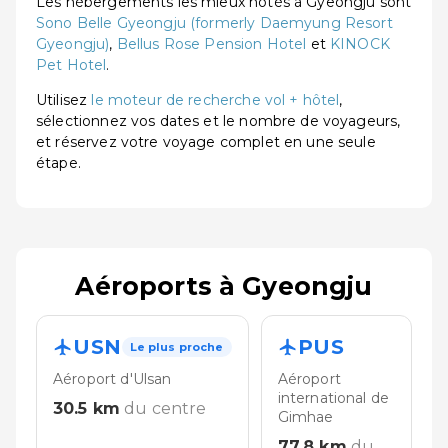
Les hébergements les mieux notés à Gyeongju sont
Sono Belle Gyeongju (formerly Daemyung Resort
Gyeongju)
,
Bellus Rose Pension Hotel
et
KINOCK
Pet Hotel
.
Utilisez
le moteur de recherche vol + hôtel
,
sélectionnez vos dates et le nombre de voyageurs,
et réservez votre voyage complet en une seule
étape.
Aéroports à Gyeongju
USN
PUS
Le plus proche
Aéroport d'Ulsan
Aéroport
international de
30.5
km
du centre
Gimhae
77.8
km
du