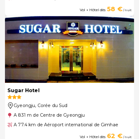
58 €
Vol + Hôtel dès
/ nuit
Sugar Hotel
Gyeongju
, Corée du Sud
A 831 m de Centre de Gyeongju
A 77.4 km de Aéroport international de Gimhae
62 €
Vol + Hôtel dès
/ nuit