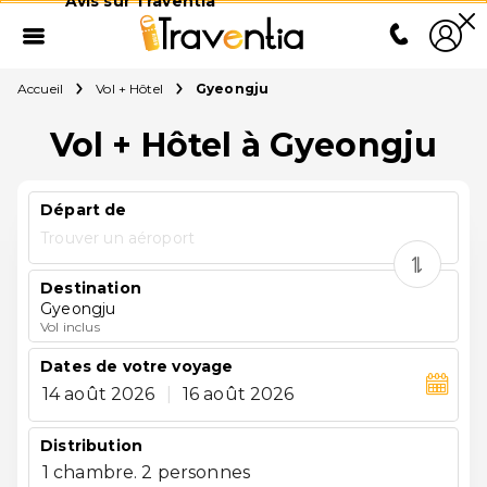
Avis sur Traventia
Accueil
Vol + Hôtel
Gyeongju
Vol + Hôtel à Gyeongju
Départ de
Trouver un aéroport
Destination
Gyeongju
Vol inclus
Dates de votre voyage
14 août 2026
|
16 août 2026
Distribution
1 chambre. 2 personnes