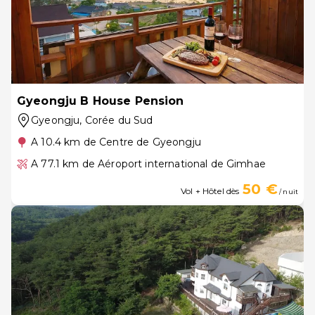
Gyeongju B House Pension
Gyeongju
, Corée du Sud
A 10.4 km de Centre de Gyeongju
A 77.1 km de Aéroport international de Gimhae
50 €
Vol + Hôtel dès
/ nuit