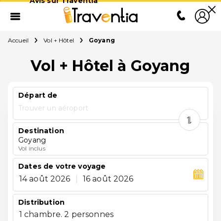
Avis sur Traventia
Accueil
Vol + Hôtel
Goyang
Vol + Hôtel à Goyang
Départ de
Trouver un aéroport
Destination
Goyang
Vol inclus
Dates de votre voyage
14 août 2026
|
16 août 2026
Distribution
1 chambre. 2 personnes