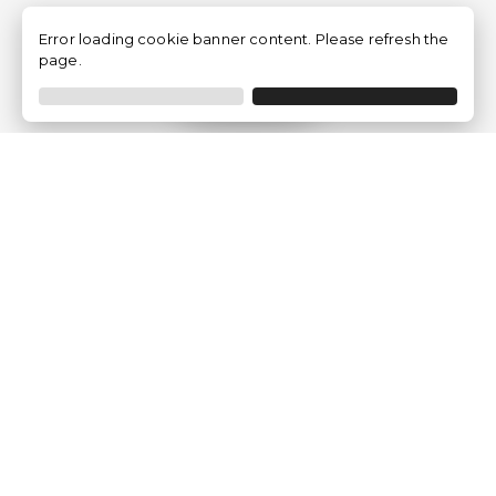
Error loading cookie banner content. Please refresh the
page.
Filtrer
Traventia.fr
Qui sommes-nous
Avis des Clients
Mentions légales
Conditions Générales
Politique de Confidentialité
Politique sur les Cookies