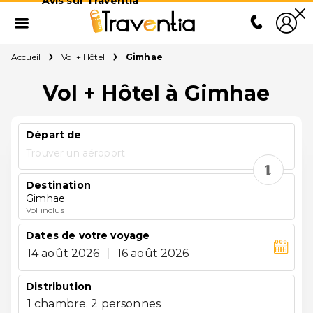
Avis sur Traventia
Accueil
Vol + Hôtel
Gimhae
Vol + Hôtel à Gimhae
Départ de
Trouver un aéroport
Destination
Gimhae
Vol inclus
Dates de votre voyage
14 août 2026
|
16 août 2026
Distribution
1 chambre. 2 personnes