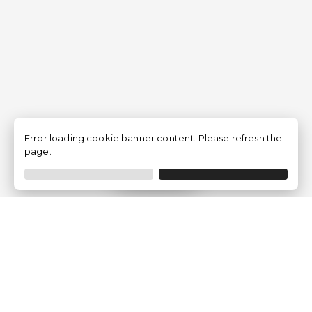
Error loading cookie banner content. Please refresh the
page.
Filtrer
Traventia.fr
Qui sommes-nous