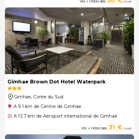
30 €
Vol + Hôtel dès
/ nuit
Gimhae Brown Dot Hotel Waterpark
Gimhae
, Corée du Sud
A 9.1 km de Centre de Gimhae
A 12.7 km de Aéroport international de Gimhae
31 €
Vol + Hôtel dès
/ nuit