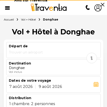
Avis sur Traventia
Accueil
Vol + Hôtel
Donghae
Vol + Hôtel à Donghae
Départ de
Trouver un aéroport
Destination
Donghae
Vol inclus
Dates de votre voyage
7 août 2026
|
9 août 2026
Distribution
1 chambre. 2 personnes