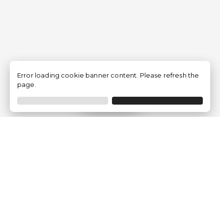
Error loading cookie banner content. Please refresh the
page.
Filtrer
Traventia.fr
Qui sommes-nous
Avis des Clients
Mentions légales