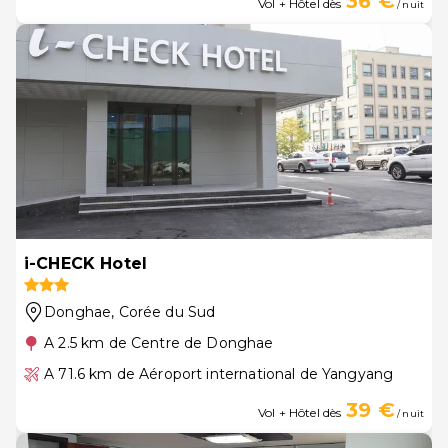
36 €
Vol + Hôtel dès
/ nuit
i-CHECK Hotel
Donghae
, Corée du Sud
A 2.5 km de Centre de Donghae
A 71.6 km de Aéroport international de Yangyang
39 €
Vol + Hôtel dès
/ nuit