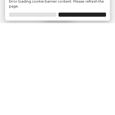
Error loading cookie banner content. Please refresh the
page.
Filtrer
Traventia.fr
Qui sommes-nous
Avis des Clients
Mentions légales
Conditions Générales
Politique de Confidentialité
Politique sur les Cookies
Gérer les paramètres des cookies