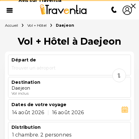
Avis sur Traventia
Accueil
Vol + Hôtel
Daejeon
Vol + Hôtel à Daejeon
Départ de
Trouver un aéroport
Destination
Daejeon
Vol inclus
Dates de votre voyage
14 août 2026
|
16 août 2026
Distribution
1 chambre. 2 personnes