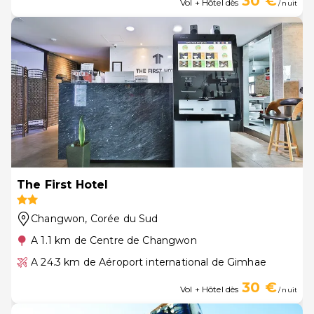
30 €
Vol + Hôtel dès
/ nuit
The First Hotel
Changwon
, Corée du Sud
A 1.1 km de Centre de Changwon
A 24.3 km de Aéroport international de Gimhae
30 €
Vol + Hôtel dès
/ nuit