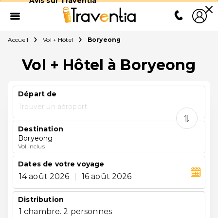
Avis sur Traventia
Accueil
Vol + Hôtel
Boryeong
Vol + Hôtel à Boryeong
Départ de
Trouver un aéroport
Destination
Boryeong
Vol inclus
Dates de votre voyage
14 août 2026
|
16 août 2026
Distribution
1 chambre. 2 personnes