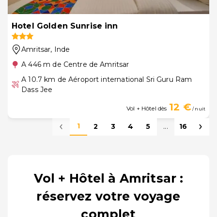
Hotel Golden Sunrise inn
Amritsar
, Inde
A 446 m de Centre de Amritsar
A 10.7 km de Aéroport international Sri Guru Ram
Dass Jee
12 €
Vol + Hôtel dès
/ nuit
1
2
3
4
5
...
16
Vol + Hôtel à Amritsar :
réservez votre voyage
complet