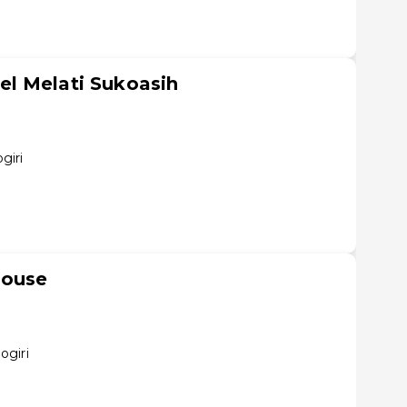
l Melati Sukoasih
giri
House
ogiri