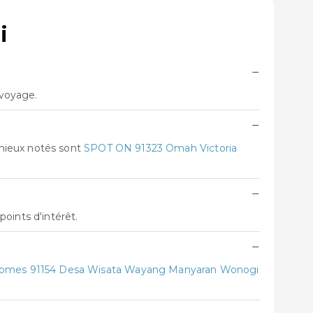
i
−
 voyage.
−
 mieux notés sont
SPOT ON 91323 Omah Victoria
−
oints d'intérêt.
−
mes 91154 Desa Wisata Wayang Manyaran Wonogi