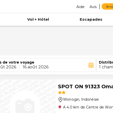
Aide
Avis
Se c
Vol + Hôtel
Escapades
s de votre voyage
Distrib
oût 2026
|
16 août 2026
1 cham
SPOT ON 91323 Omah
Wonogiri
, Indonésie
A 4.0 km de Centre de Won