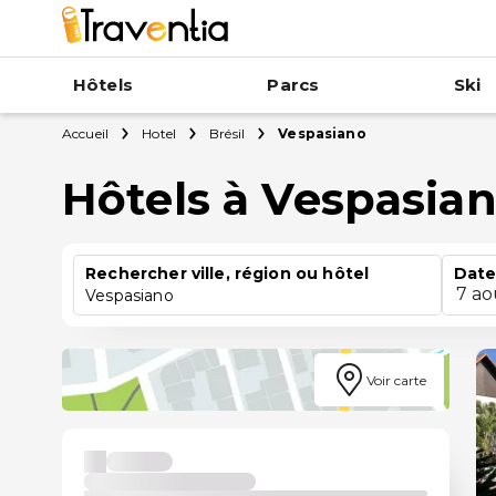
Hôtels
Parcs
Ski
Accueil
Hotel
Brésil
Vespasiano
Hôtels à Vespasia
Rechercher ville, région ou hôtel
Date
7 ao
Vespasiano
Voir carte