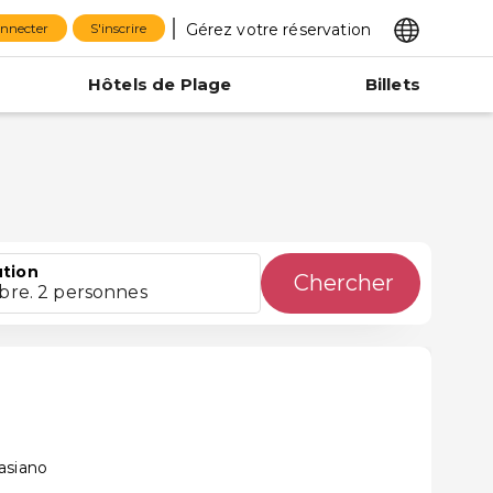
Gérez votre réservation
onnecter
S'inscrire
Hôtels de Plage
Billets
ution
Chercher
bre. 2 personnes
asiano