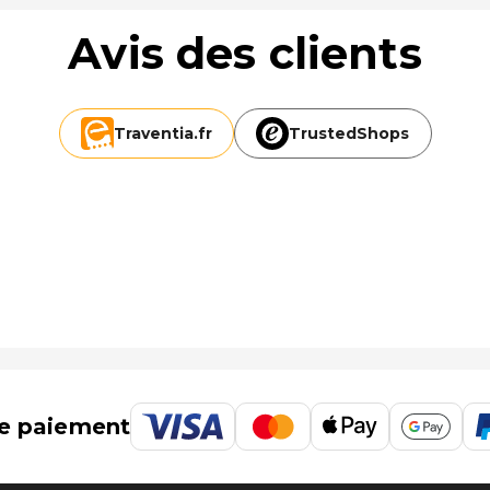
Avis des clients
Traventia.
fr
TrustedShops
e paiement