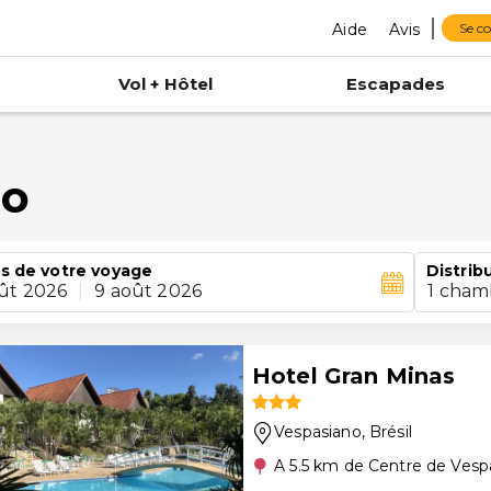
Aide
Avis
Se c
Vol + Hôtel
Escapades
no
s de votre voyage
Distrib
ût 2026
|
9 août 2026
1 cham
Hotel Gran Minas
Vespasiano
, Brésil
A 5.5 km de Centre de Vesp