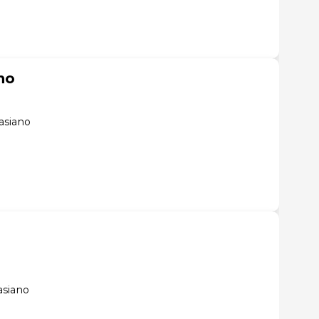
no
asiano
asiano