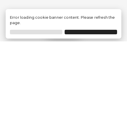
Error loading cookie banner content. Please refresh the
page.
Filtrer
Traventia.fr
Qui sommes-nous
Avis des Clients
Mentions légales
Conditions Générales
Politique de Confidentialité
Politique sur les Cookies