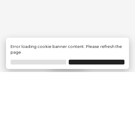
Error loading cookie banner content. Please refresh the
page.
Filtrer
Traventia.fr
Qui sommes-nous
Avis des Clients
Mentions légales