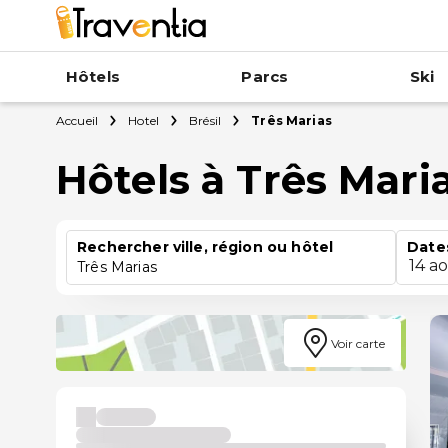
Hôtels
Parcs
Ski
Accueil
Hotel
Brésil
Três Marias
Hôtels à Três Mari
Rechercher ville, région ou hôtel
Date
14 a
Três Marias
Voir carte