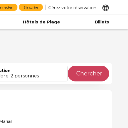
Gérez votre réservation
onnecter
S'inscrire
Hôtels de Plage
Billets
ution
Chercher
bre. 2 personnes
Marias