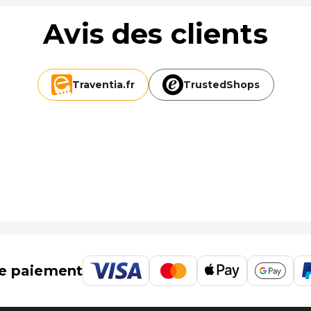
Avis des clients
Traventia.
fr
TrustedShops
e paiement