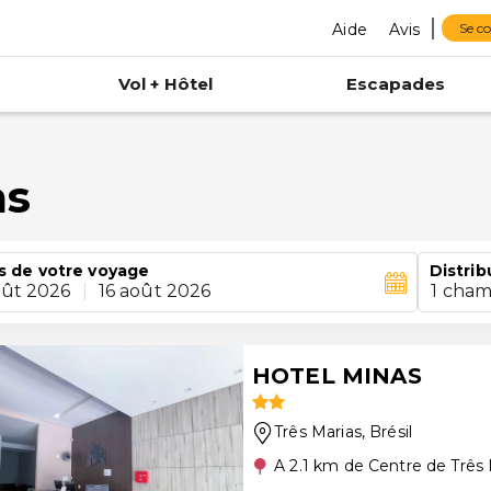
Aide
Avis
Se c
Vol + Hôtel
Escapades
as
s de votre voyage
Distrib
oût 2026
|
16 août 2026
1 cham
HOTEL MINAS
Três Marias
, Brésil
A 2.1 km de Centre de Três 