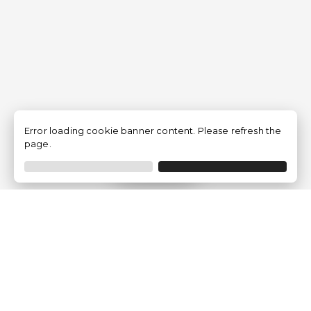
Error loading cookie banner content. Please refresh the
page.
Filtrer
Traventia.fr
Qui sommes-nous
Avis des Clients