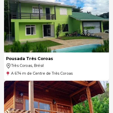
Pousada Três Coroas
Três Coroas
, Brésil
A 674 m de Centre de Três Coroas