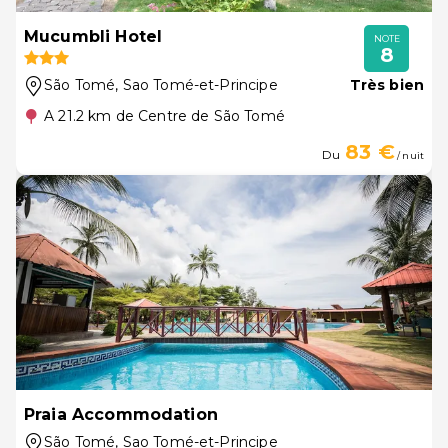
Mucumbli Hotel
NOTE
8
São Tomé
, Sao Tomé-et-Principe
Très bien
A 21.2 km de Centre de São Tomé
83 €
Du
/ nuit
Praia Accommodation
São Tomé
, Sao Tomé-et-Principe