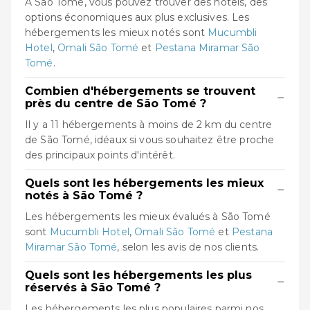
À São Tomé, vous pouvez trouver des hôtels, des
options économiques aux plus exclusives. Les
hébergements les mieux notés sont
Mucumbli
Hotel
,
Omali São Tomé
et
Pestana Miramar São
Tomé
.
Combien d'hébergements se trouvent
−
près du centre de São Tomé ?
Il y a 11 hébergements à moins de 2 km du centre
de São Tomé, idéaux si vous souhaitez être proche
des principaux points d'intérêt.
Quels sont les hébergements les mieux
−
notés à São Tomé ?
Les hébergements les mieux évalués à São Tomé
sont
Mucumbli Hotel
,
Omali São Tomé
et
Pestana
Miramar São Tomé
, selon les avis de nos clients.
Quels sont les hébergements les plus
−
réservés à São Tomé ?
Les hébergements les plus populaires parmi nos