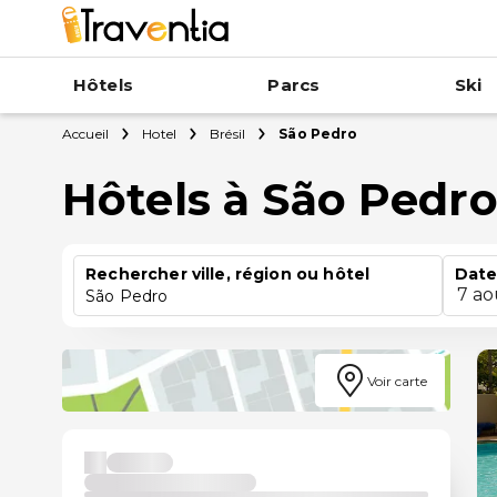
Hôtels
Parcs
Ski
Accueil
Hotel
Brésil
São Pedro
Hôtels à São Pedr
Rechercher ville, région ou hôtel
Date
7 ao
São Pedro
Voir carte