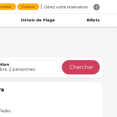
Gérez votre réservation
onnecter
S'inscrire
Hôtels de Plage
Billets
ution
Chercher
bre. 2 personnes
ra
 Pedro