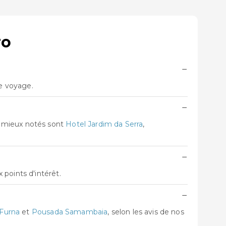
ro
−
re voyage.
−
s mieux notés sont
Hotel Jardim da Serra
,
−
points d'intérêt.
−
 Furna
et
Pousada Samambaia
, selon les avis de nos