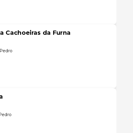
a Cachoeiras da Furna
 Pedro
a
 Pedro