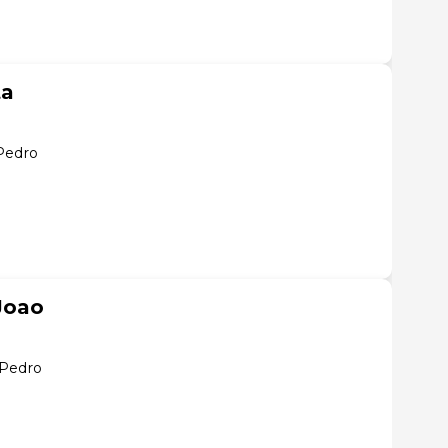
ta
Pedro
Joao
 Pedro