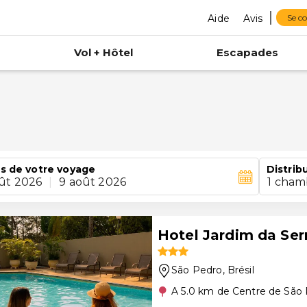
Aide
Avis
Se c
Vol + Hôtel
Escapades
o
s de votre voyage
Distrib
ût 2026
|
9 août 2026
1 cham
Hotel Jardim da Ser
São Pedro
, Brésil
A 5.0 km de Centre de São