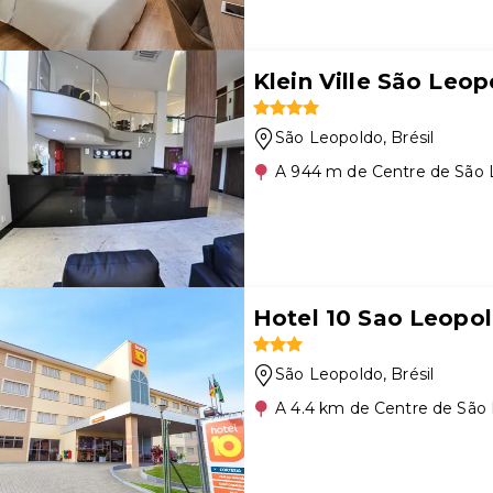
Klein Ville São Leo
São Leopoldo
, Brésil
A 944 m de Centre de São 
Hotel 10 Sao Leopo
São Leopoldo
, Brésil
A 4.4 km de Centre de São