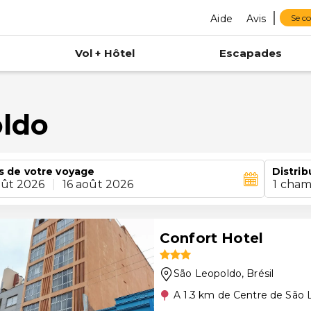
Aide
Avis
Se c
Vol + Hôtel
Escapades
oldo
s de votre voyage
Distrib
oût 2026
|
16 août 2026
1 cham
Confort Hotel
São Leopoldo
, Brésil
A 1.3 km de Centre de São