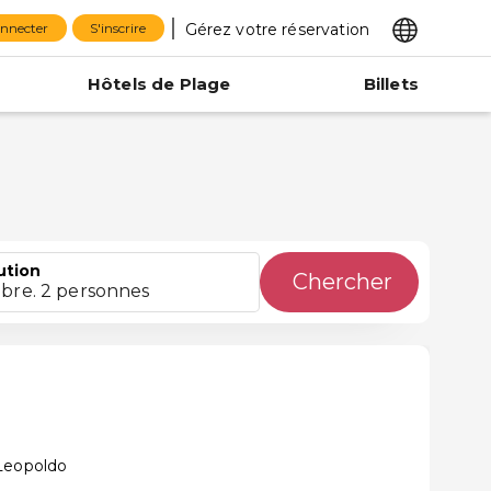
Gérez votre réservation
onnecter
S'inscrire
Hôtels de Plage
Billets
ution
Chercher
bre. 2 personnes
 Leopoldo