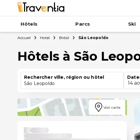
Hôtels
Parcs
Ski
Accueil
Hotel
Brésil
São Leopoldo
Hôtels à São Leop
Rechercher ville, région ou hôtel
Date
14 a
São Leopoldo
Voir carte