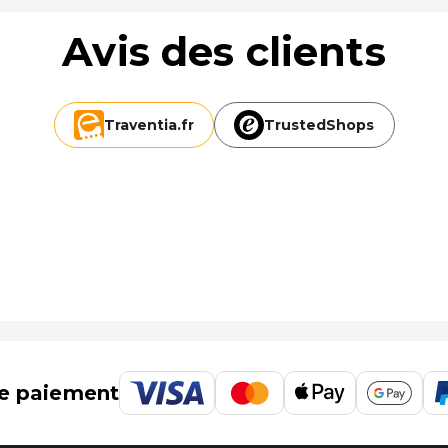
Avis des clients
Traventia.
fr
TrustedShops
e paiement