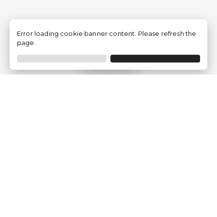
Error loading cookie banner content. Please refresh the
page.
Filtrer
Traventia.fr
Qui sommes-nous
Avis des Clients
Mentions légales
Conditions Générales
Politique de Confidentialité