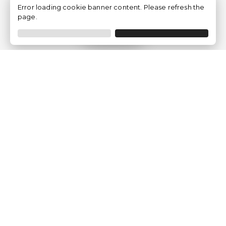
Error loading cookie banner content. Please refresh the
page.
Filtrer
Traventia.fr
Qui sommes-nous
Avis des Clients
Mentions légales
Conditions Générales
Politique de Confidentialité
Politique sur les Cookies
Gérer les paramètres des cookies