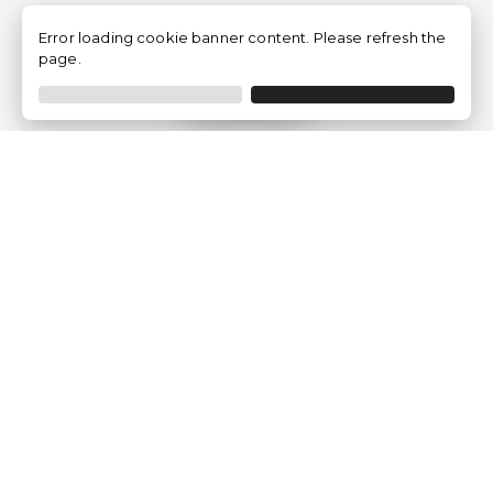
Error loading cookie banner content. Please refresh the
page.
Filtrer
Traventia.fr
Qui sommes-nous
Avis des Clients
Mentions légales
Conditions Générales
Politique de Confidentialité
Politique sur les Cookies