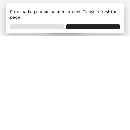
Error loading cookie banner content. Please refresh the
page.
Filtrer
Traventia.fr
Qui sommes-nous
Avis des Clients
Mentions légales
Conditions Générales
Politique de Confidentialité
Politique sur les Cookies