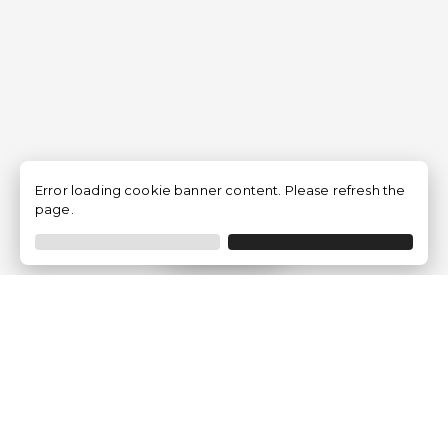
Error loading cookie banner content. Please refresh the
page.
Filtrer
Traventia.fr
Qui sommes-nous