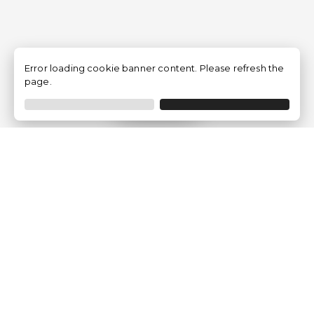
Error loading cookie banner content. Please refresh the
page.
Filtrer
Traventia.fr
Qui sommes-nous
Avis des Clients
Mentions légales
Conditions Générales