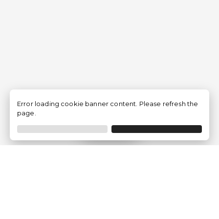
Error loading cookie banner content. Please refresh the
page.
Filtrer
Traventia.fr
Qui sommes-nous