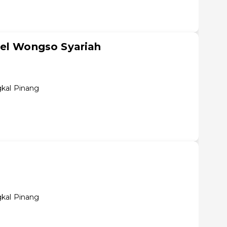
tel Wongso Syariah
gkal Pinang
gkal Pinang