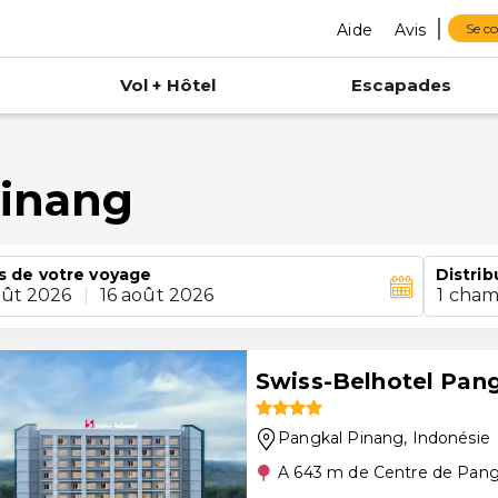
Aide
Avis
Se c
Vol + Hôtel
Escapades
Pinang
s de votre voyage
Distrib
oût 2026
|
16 août 2026
1 cham
Swiss-Belhotel Pan
Pangkal Pinang
, Indonésie
A 643 m de Centre de Pang