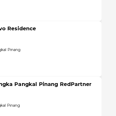
vo Residence
gkal Pinang
ngka Pangkal Pinang RedPartner
gkal Pinang