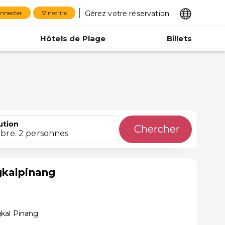
Gérez votre réservation
onnecter
S'inscrire
Hôtels de Plage
Billets
ution
Chercher
bre. 2 personnes
gkalpinang
kal Pinang