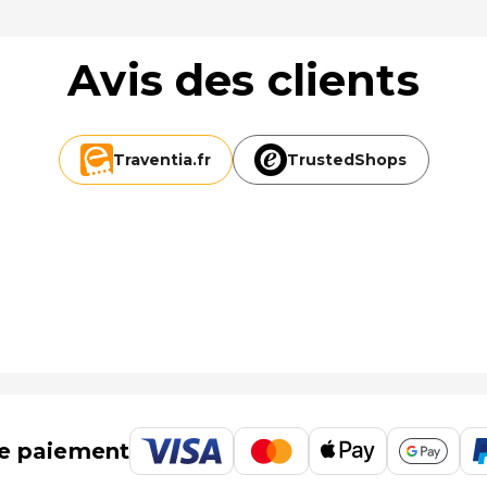
Avis des clients
Traventia.
fr
TrustedShops
e paiement