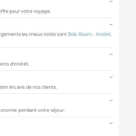
−
offre pour votre voyage.
−
bergements les mieux notés sont
Bob Room - Hostel
,
−
nts d'intérêt.
−
selon les avis de nos clients.
−
autonomie pendant votre séjour.
−