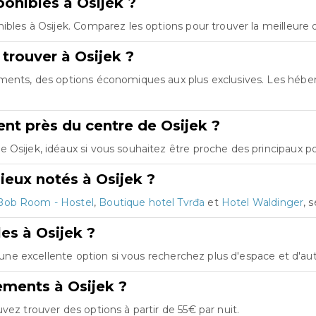
onibles à Osijek ?
ibles à Osijek. Comparez les options pour trouver la meilleure 
trouver à Osijek ?
tements, des options économiques aux plus exclusives. Les hé
t près du centre de Osijek ?
Osijek, idéaux si vous souhaitez être proche des principaux poi
ieux notés à Osijek ?
Bob Room - Hostel
,
Boutique hotel Tvrđa
et
Hotel Waldinger
, 
es à Osijek ?
st une excellente option si vous recherchez plus d'espace et d'
ements à Osijek ?
vez trouver des options à partir de 55€ par nuit.