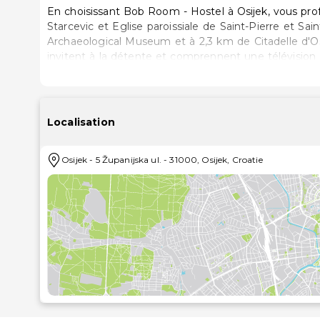
En choisissant Bob Room - Hostel à Osijek, vous pro
Starcevic et Eglise paroissiale de Saint-Pierre et Saint-Paul. Cette auberge de jeunesse se trouv
Archaeological Museum et à 2,3 km de Citadelle d'Os
invitent à la détente et comprennent une télévision 
de rester en contact avec le reste du monde et votre
Une salle de bain privée avec une douche est à votre dispo
toilette gratuits et un sèche-cheveux. Les prestatio
et le service d'entretien est assuré sur demande. D
Localisation
notamment un fer / une planche à repasser..Profitez
jardin, sans oublier les nombreux équipements et ser
Osijek
-
5 Županijska ul.
-
31000
,
Osijek
,
Croatie
Wi-Fi à Internet gratuit..Vous pourrez reprendre 
auberge de jeunesse. Pour bien finir la journée, vo
préparé sur commande est servi tous les jours
équipements et services proposés incluent des journa
sur 24 et une consigne à bagages. Une navette ve
supplément (disponible 24 h/24)..Les distances sont a
Place Ante Starcevic - 0,1 km
Eglise paroissiale de Saint-Pierre et Saint-Paul - 0,2 
Archaeological Museum - 1,7 km
Citadelle d'Osijek - 1,7 km