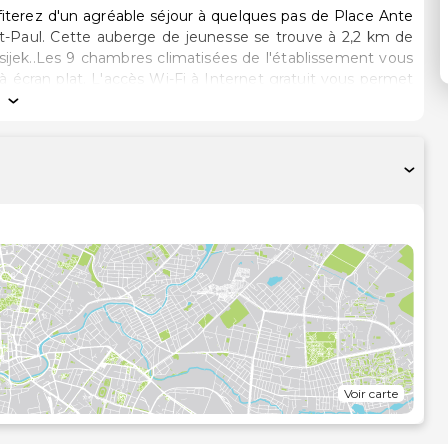
fiterez d'un agréable séjour à quelques pas de Place Ante
e à 2,2 km de
ijek..Les 9 chambres climatisées de l'établissement vous
à écran plat. L'accès Wi-Fi à Internet gratuit vous permet
 divertissement est assuré par des chaînes par satellite.
sition. Vous y trouvez également des articles de
ns offertes par l'établissement comprennent un coffre-fort
'autres services et équipements sont fournis sur demande,
 de la vue qui vous est offerte depuis une terrasse et un
vices qui caractérisent l'établissement, notamment l'accès
des forces à restaurant ou dans un des un café de cette
us trouverez sur place un bar / salon. Un petit déjeuner
 de09 h 00 à 11 h 00 moyennant un supplément..Les
ux gratuits dans le hall, une réception ouverte 24 heures
rs et depuis l'aéroport est disponible en échange d'un
ffichées au dixième de kilomètre près
km
Voir carte