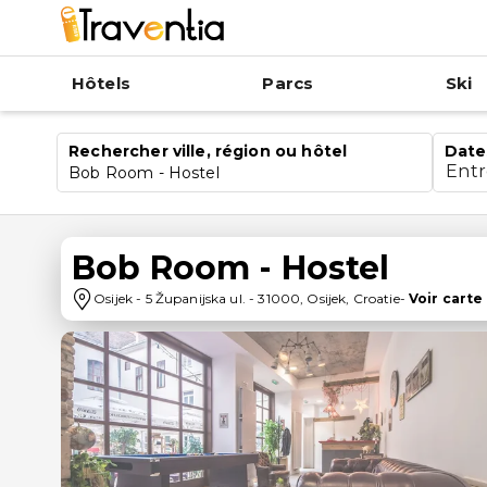
Hôtels
Parcs
Ski
Rechercher ville, région ou hôtel
Date
Ent
Bob Room - Hostel
Bob Room - Hostel
Osijek
-
5 Županijska ul.
-
31000
,
Osijek
,
Croatie
-
Voir carte