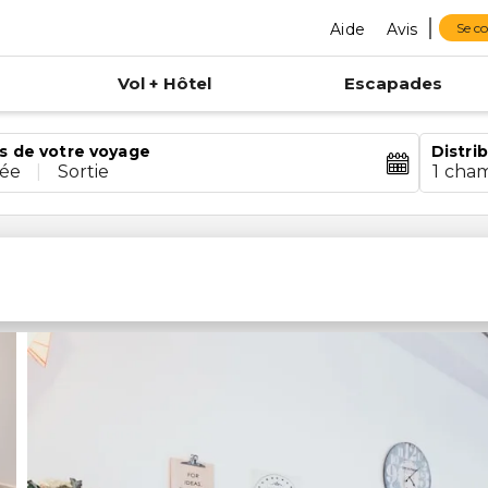
Aide
Avis
Se c
Vol + Hôtel
Escapades
s de votre voyage
Distri
rée
|
Sortie
1 cha