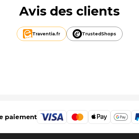
Avis des clients
Traventia.
fr
TrustedShops
 :
Bob Room - Hostel : Zagreb (ZAG).
e paiement