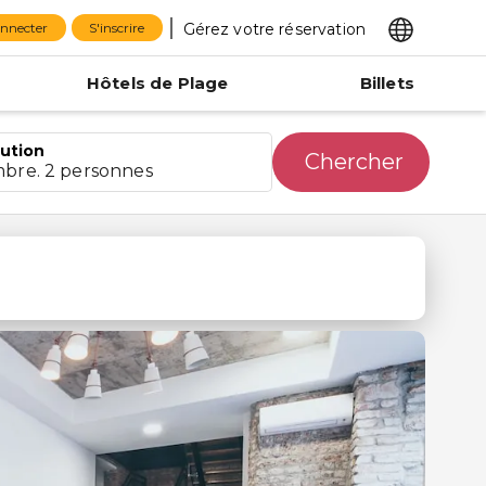
Gérez votre réservation
onnecter
S'inscrire
Hôtels de Plage
Billets
bution
Chercher
mbre. 2 personnes