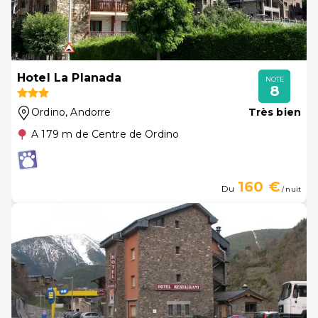
Hotel La Planada
NOTE
8
Ordino
, Andorre
Très bien
A 179 m de Centre de Ordino
160 €
Du
/ nuit