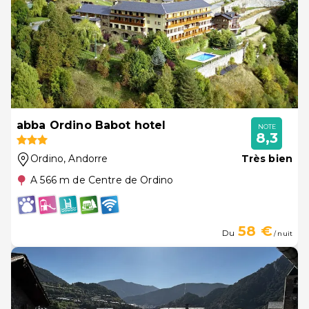
abba Ordino Babot hotel
NOTE
8,3
Ordino
, Andorre
Très bien
A 566 m de Centre de Ordino
58 €
Du
/ nuit