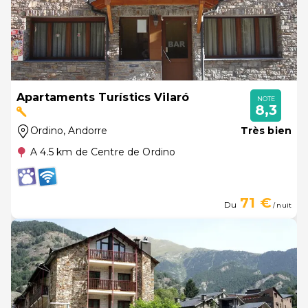
Apartaments Turístics Vilaró
NOTE
8,3
Ordino
, Andorre
Très bien
A 4.5 km de Centre de Ordino
71 €
Du
/ nuit