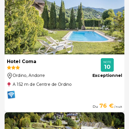
Hotel Coma
NOTE
10
Ordino
, Andorre
Exceptionnel
A 152 m de Centre de Ordino
76 €
Du
/ nuit