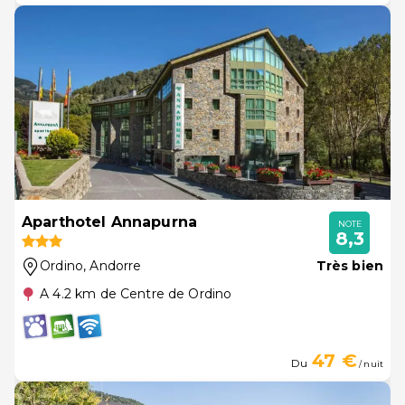
Aparthotel Annapurna
NOTE
8,3
Ordino
, Andorre
Très bien
A 4.2 km de Centre de Ordino
47 €
Du
/ nuit