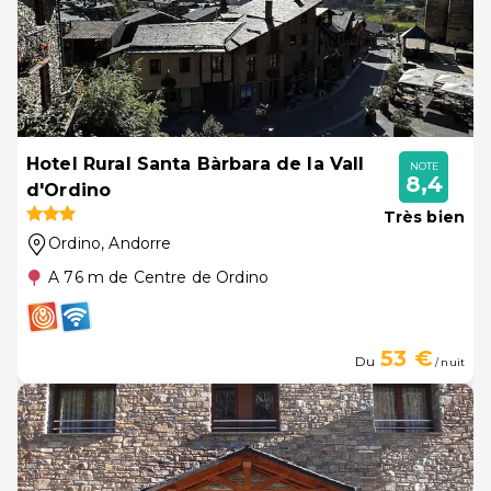
Hotel Rural Santa Bàrbara de la Vall
NOTE
8,4
d'Ordino
Très bien
Ordino
, Andorre
A 76 m de Centre de Ordino
53 €
Du
/ nuit