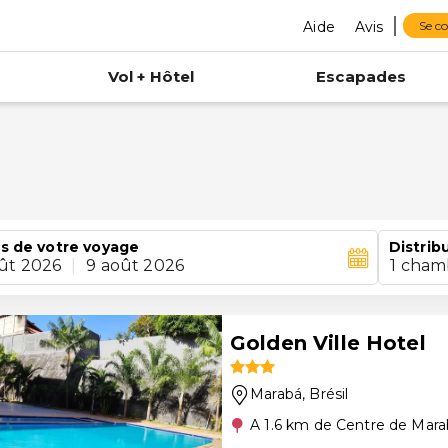
Aide
Avis
Se c
Vol + Hôtel
Escapades
s de votre voyage
Distrib
ût 2026
|
9 août 2026
1 cham
Golden Ville Hotel
Marabá
, Brésil
A 1.6 km de Centre de Mar