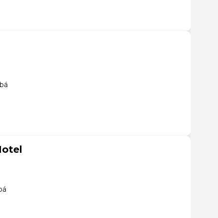
abá
otel
bá