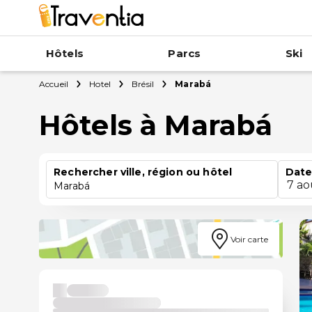
Hôtels
Parcs
Ski
Accueil
Hotel
Brésil
Marabá
Hôtels à Marabá
Rechercher ville, région ou hôtel
Date
7 ao
Marabá
Voir carte