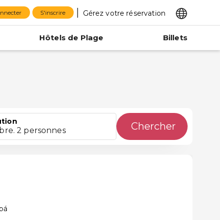
Gérez votre réservation
onnecter
S'inscrire
Hôtels de Plage
Billets
ution
Chercher
bre. 2 personnes
abá