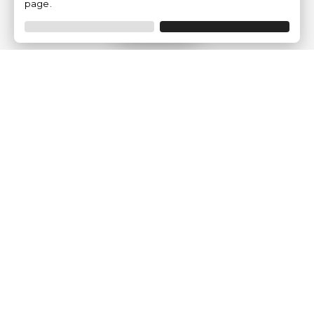
page.
Filtrer
Traventia.fr
Qui sommes-nous
Avis des Clients
Mentions légales
Conditions Générales
Politique de Confidentialité
Politique sur les Cookies
Gérer les paramètres des cookies