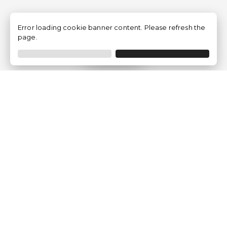
Error loading cookie banner content. Please refresh the
page.
Filtrer
Traventia.fr
Qui sommes-nous
Avis des Clients
Mentions légales
Conditions Générales
Politique de Confidentialité
Politique sur les Cookies