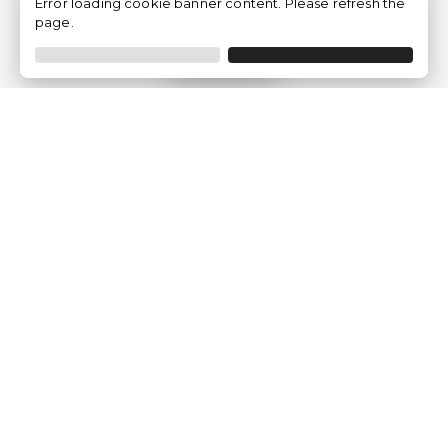
Error loading cookie banner content. Please refresh the
page.
Filtrer
Traventia.fr
Qui sommes-nous
Avis des Clients
Mentions légales
Conditions Générales
Politique de Confidentialité
Politique sur les Cookies
Gérer les paramètres des cookies