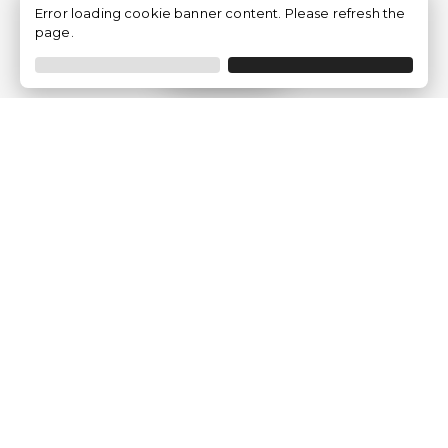
Error loading cookie banner content. Please refresh the
page.
Filtrer
Traventia.fr
Qui sommes-nous
Avis des Clients
Mentions légales
Conditions Générales
Politique de Confidentialité
Politique sur les Cookies
Gérer les paramètres des cookies