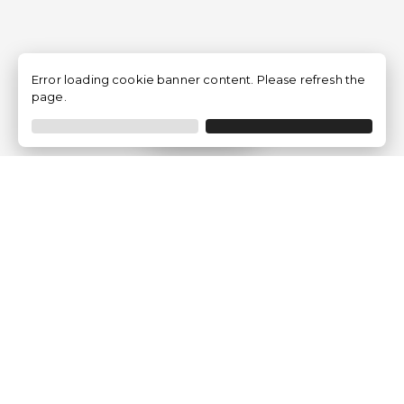
Error loading cookie banner content. Please refresh the
page.
Filtrer
Traventia.fr
Qui sommes-nous
Avis des Clients
Mentions légales
Conditions Générales
Politique de Confidentialité