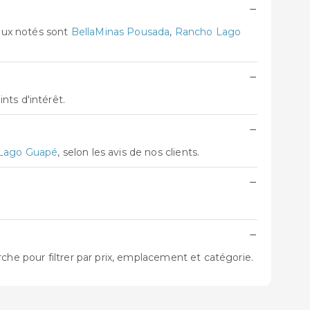
−
eux notés sont
BellaMinas Pousada
,
Rancho Lago
−
nts d'intérêt.
−
Lago Guapé
, selon les avis de nos clients.
−
−
che pour filtrer par prix, emplacement et catégorie.