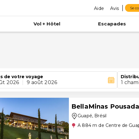
Aide
Avis
Se c
Vol + Hôtel
Escapades
s de votre voyage
Distrib
ût 2026
|
9 août 2026
1 cham
BellaMinas Pousad
Guapé
, Brésil
A 884 m de Centre de Gua