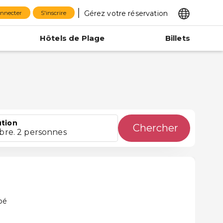
Gérez votre réservation
onnecter
S'inscrire
Hôtels de Plage
Billets
ution
Chercher
bre. 2 personnes
a
pé