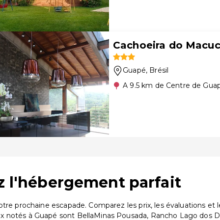
Cachoeira do Macuc
Guapé
, Brésil
A 9.5 km de Centre de Gua
z l'hébergement parfait
votre prochaine escapade. Comparez les prix, les évaluations e
ux notés à Guapé sont BellaMinas Pousada, Rancho Lago dos 