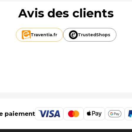
Avis des clients
Traventia.
fr
TrustedShops
e paiement