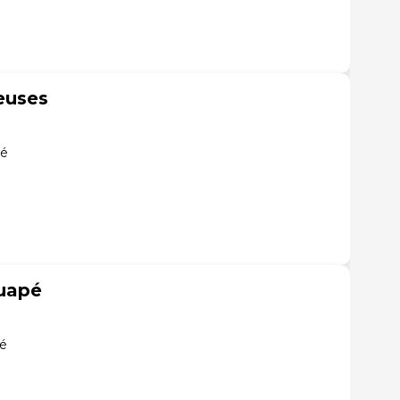
euses
pé
uapé
pé