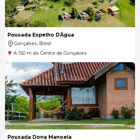
Pousada Espelho DÁgua
Gonçalves
, Brésil
A 150 m de Centre de Gonçalves
Pousada Dona Manoela