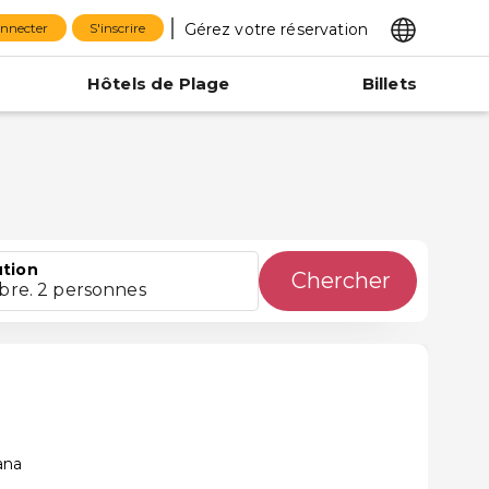
Gérez votre réservation
onnecter
S'inscrire
Hôtels de Plage
Billets
ution
Chercher
bre. 2 personnes
ana