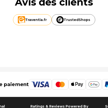
Avis des clients
Traventia.
fr
TrustedShops
e paiement
nal
Ratings & Reviews Powered By
S