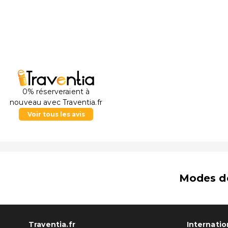
0% réserveraient à
nouveau avec Traventia.fr
Voir tous les avis
Modes d
Traventia.fr
Internatio