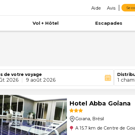
Aide
Avis
Se c
Vol + Hôtel
Escapades
s de votre voyage
Distrib
ût 2026
|
9 août 2026
1 cham
Hotel Abba Goiana
Goiana
, Brésil
A 15.7 km de Centre de Goi