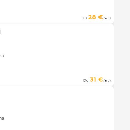
28 €
Du
/ nuit
l
na
31 €
Du
/ nuit
na