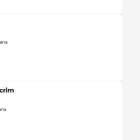
iana
crim
ana