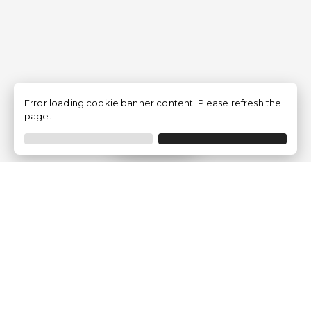
Error loading cookie banner content. Please refresh the
page.
Filtrer
Traventia.fr
Qui sommes-nous
Avis des Clients
Mentions légales