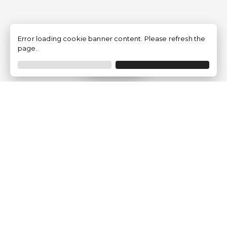
Error loading cookie banner content. Please refresh the
page.
Filtrer
Traventia.fr
Qui sommes-nous
Avis des Clients
Mentions légales
Conditions Générales
Politique de Confidentialité